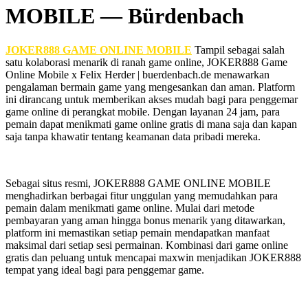
MOBILE — Bürdenbach
JOKER888 GAME ONLINE MOBILE
Tampil sebagai salah
satu kolaborasi menarik di ranah game online, JOKER888 Game
Online Mobile x Felix Herder | buerdenbach.de menawarkan
pengalaman bermain game yang mengesankan dan aman. Platform
ini dirancang untuk memberikan akses mudah bagi para penggemar
game online di perangkat mobile. Dengan layanan 24 jam, para
pemain dapat menikmati game online gratis di mana saja dan kapan
saja tanpa khawatir tentang keamanan data pribadi mereka.
Sebagai situs resmi, JOKER888 GAME ONLINE MOBILE
menghadirkan berbagai fitur unggulan yang memudahkan para
pemain dalam menikmati game online. Mulai dari metode
pembayaran yang aman hingga bonus menarik yang ditawarkan,
platform ini memastikan setiap pemain mendapatkan manfaat
maksimal dari setiap sesi permainan. Kombinasi dari game online
gratis dan peluang untuk mencapai maxwin menjadikan JOKER888
tempat yang ideal bagi para penggemar game.